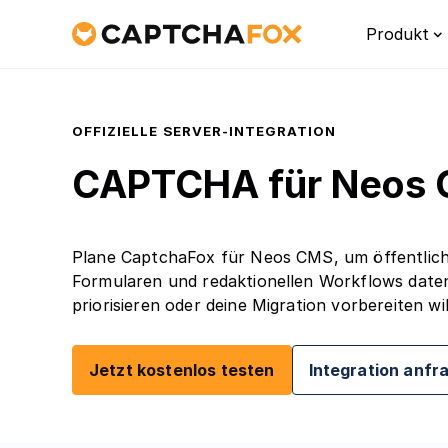
Produkt
OFFIZIELLE SERVER-INTEGRATION
CAPTCHA für Neos
Plane CaptchaFox für Neos CMS, um öffentlich
Formularen und redaktionellen Workflows daten
priorisieren oder deine Migration vorbereiten wil
Platt
Ein Übe
Jetzt kostenlos testen
Integration anfr
Schutz