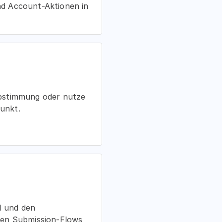
nd Account-Aktionen in
 Abstimmung oder nutze
unkt.
l und den
hen Submission-Flows