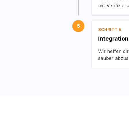
mit Verifizier
5
SCHRITT 5
Integratio
Wir helfen di
sauber abzusi