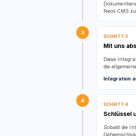
Dokumentiere
Neos CMS zue
3
SCHRITT 3
Mit uns ab
Diese Integra
die allgemei
Integration 
4
SCHRITT 4
Schlüssel 
Sobald die In
Geheimschlüs