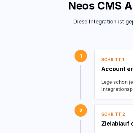
Neos CMS An
Diese Integration ist 
1
SCHRITT 1
Account er
Lege schon j
Integrations
2
SCHRITT 2
Zielablauf 