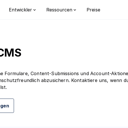
Preise
Entwickler
Ressourcen
Integrationen
Datenschutz
Bot-Erken
Dokumentation
Lernzentrum
 CMS
Traffic-Re
Wechsle von reCAPTCHA
FAQ
Individualis
e Formulare, Content-Submissions und Account-Aktionen
Enterprise
schutzfreundlich abzusichern. Kontaktiere uns, wenn du 
lst.
form
rblick über die CaptchaFox Bot-
agen
plattform.