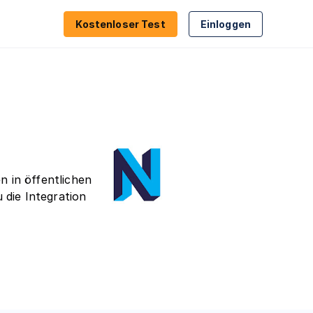
Kostenloser Test
Einloggen
nung
Proxy- & VPN-Erkennung
geln
Geolokalisierung
ierung
Compliance
 in öffentlichen
die Integration