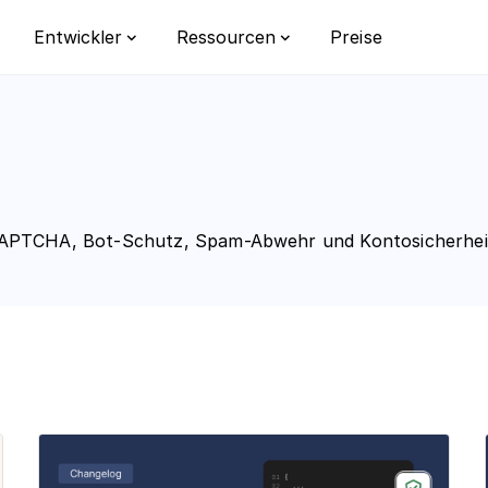
Preise
Entwickler
Ressourcen
Integrationen
Datenschutz
Bot-Erken
Dokumentation
Lernzentrum
Traffic-Re
Wechsle von reCAPTCHA
FAQ
u CAPTCHA, Bot-Schutz, Spam-Abwehr und Kontosicherhei
Individualis
Enterprise
form
rblick über die CaptchaFox Bot-
plattform.