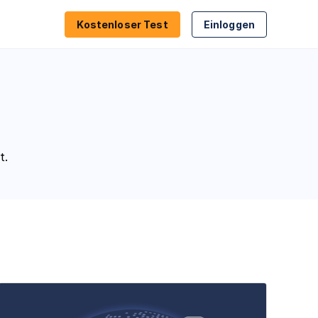
Kostenloser Test
Einloggen
nung
Proxy- & VPN-Erkennung
geln
Geolokalisierung
t.
ierung
Compliance