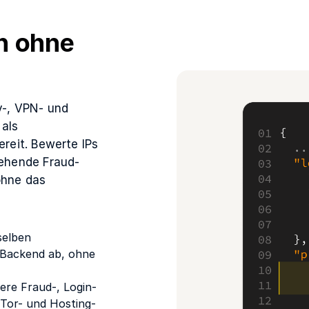
h ohne
xy-, VPN- und
 als
reit. Bewerte IPs
ehende Fraud-
ohne das
selben
 Backend ab, ohne
ere Fraud-, Login-
 Tor- und Hosting-