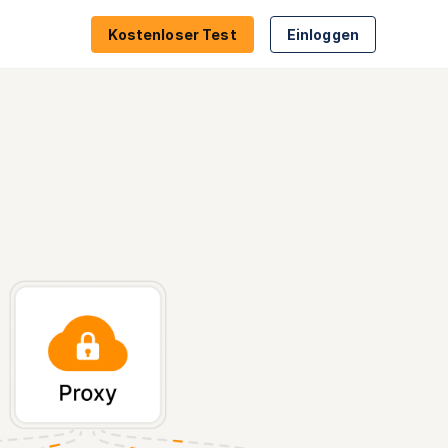
Kostenloser Test
Einloggen
nung
Proxy- & VPN-Erkennung
geln
Geolokalisierung
ierung
Compliance