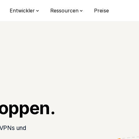
Preise
Entwickler
Ressourcen
Integrationen
Datenschutz
Bot-Erken
Dokumentation
Lernzentrum
Traffic-Re
Wechsle von reCAPTCHA
FAQ
Individualis
Enterprise
toppen.
form
rblick über die CaptchaFox Bot-
plattform.
s, VPNs und